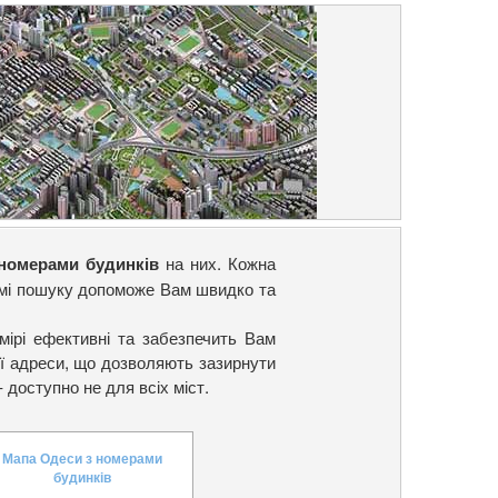
на них. Кожна
 номерами будинків
темі пошуку допоможе Вам швидко та
мірі ефективні та забезпечить Вам
ї адреси, що дозволяють зазирнути
 доступно не для всіх міст.
Мапа Одеси з номерами
будинків