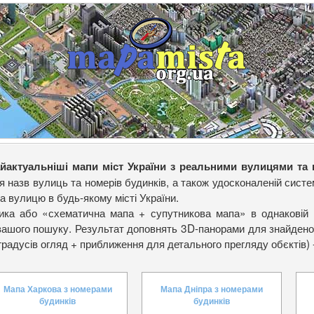
йактуальніші мапи міст України з реальними вулицями та
я назв вулиць та номерів будинків, а також удосконаленій сис
а вулицю в будь-якому місті України.
ника або «схематична мапа + супутникова мапа» в однаковій 
 вашого пошуку. Результат доповнять 3D-панорами для знайдено
градусів огляд + приближення для детального прегляду обєктів) -
Мапа Харкова з номерами
Мапа Дніпра з номерами
будинків
будинків