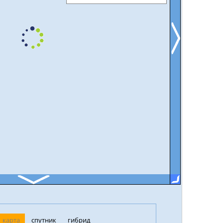
карта
спутник
гибрид