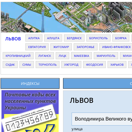
ЛЬВОВ
АЛУПКА
АЛУШТА
БЕРДЯНСК
БОРИСПОЛЬ
БОЯРКА
ЕВПАТОРИЯ
ЖИТОМИР
ЗАПОРОЖЬЕ
ИВАНО-ФРАНКОВСК
КРОПИВНИЦКИЙ
ЛУГАНСК
ЛУЦК
МАКЕЕВКА
МАРИУПОЛЬ
МУКА
СУДАК
СУМЫ
ТЕРНОПОЛЬ
УЖГОРОД
ФЕОДОСИЯ
ХАРЬКОВ
ИНДЕКСЫ
Почтовыe коды всех
ЛЬВОВ
населенных пунктов
Украины
улица