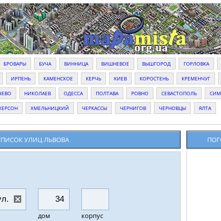
БРОВАРЫ
БУЧА
ВИННИЦА
ВИШНЕВОЕ
ВЫШГОРОД
ГОРЛОВКА
ИРПЕНЬ
КАМЕНСКОЕ
КЕРЧЬ
КИЕВ
КОРОСТЕНЬ
КРЕМЕНЧУГ
ЧЕВО
НИКОЛАЕВ
ОДЕССА
ПОЛТАВА
РОВНО
СЕВАСТОПОЛЬ
СИМ
ХЕРСОН
ХМЕЛЬНИЦКИЙ
ЧЕРКАССЫ
ЧЕРНИГОВ
ЧЕРНОВЦЫ
ЯЛТА
СПИСОК УЛИЦ ЛЬВОВА
ПОГ
дом
корпус