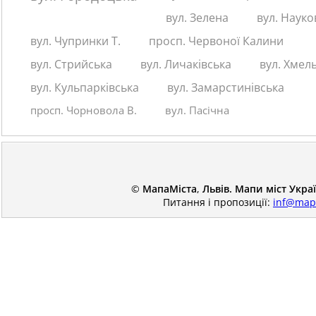
вул. Зелена
вул. Науко
вул. Чупринки Т.
просп. Червоної Калини
вул. Стрийська
вул. Личаківська
вул. Хмел
вул. Кульпарківська
вул. Замарстинівська
просп. Чорновола В.
вул. Пасічна
©
МапаМіста
,
Львів. Мапи міст Укра
Питання і пропозиції:
inf@map